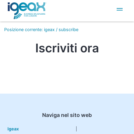
IT
EN
Posizione corrente
:
igeax
/
subscribe
Iscriviti ora
Naviga nel sito web
Igeax
|