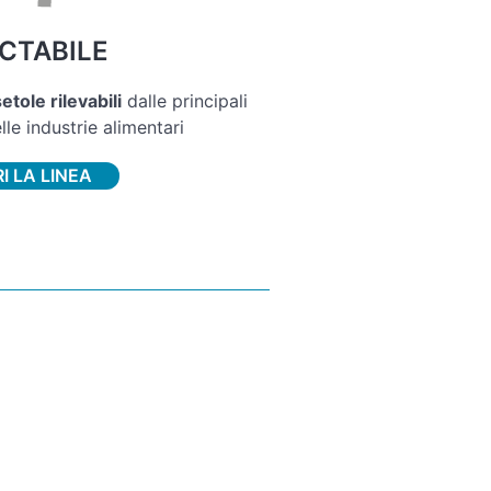
CTABILE
etole rilevabili
dalle principali
le industrie alimentari
I LA LINEA