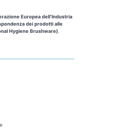
erazione Europea dell’Industria
spondenza dei prodotti alle
onal Hygiene Brushware)
.
le