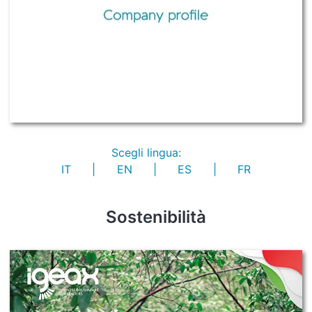
Scegli lingua:
IT
|
EN
|
ES
|
FR
Sostenibilità