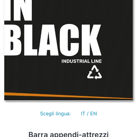
Scegli lingua:
IT / EN
Barra appendi-attrezzi