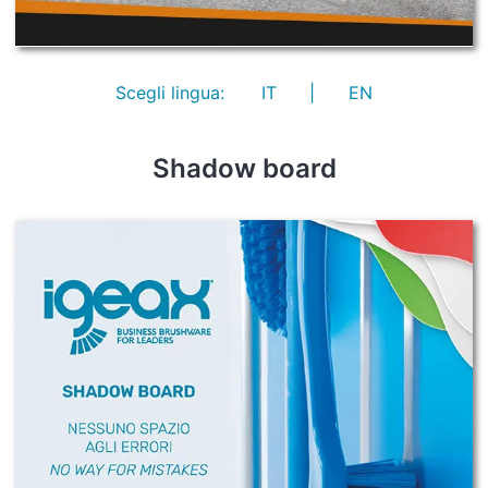
Scegli lingua:
IT
|
EN
Shadow board